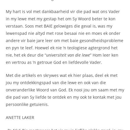
My hart is vol met dankbaarheid vir die pad wat ons Vader
in my lewe met my gestap het om Sy Woord beter te kon
verstaan. Soos met BAIE gelowiges die geval is, was my
lewenspad nie altyd met rose besaai nie en moes ek onder
andere vir baie jare leer om met baie gesondheidsprobleme
en pyn te leef. Hoewel ek nie ‘n teologiese agtergrond het
nie, het ek deur die “
universiteit van die lewe
” Hom leer ken
en vertrou as ‘n getroue God en liefdevolle Vader.
Met die artikels en skrywes wat ek hier plaas, deel ek met
jou my ontdekkingspad van die lewe en ook van die
onveranderlike Woord van God. Ek nooi jou om saam met my
die pad van Sy liefde te ontdek en my ook te kontak met jou
persoonlike getuienis.
ANETTE LAKER