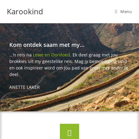
Karookind
Menu
Kom ontdek saam met my...
…’n reis na
Lewe en Oorvloed
. Ek deel graag met jou
brokkies uit my geestelike reis. Mag jy bemoediging vind
en ook inspireer word om jou pad van groei met ander te
deel.
ANETTE LAKER