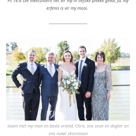
Ps 16:6 Die meetsnoere het vir my in lieflike plekke geval, ja, my
erfenis is vir my mooi.
_____________________
Saam met my man en beste vriend, Chris, ons seun en dogter en
ons nuwe skoonseun