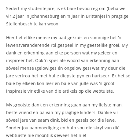
Sedert my studentejare, is ek baie bevoorreg om (behalwe
vir 2 jaar in Johannesburg en ‘n jaar in Brittanje) in pragtige
Stellenbosch te kan woon.
Hier het etlike mense my pad gekruis en sommige het ‘n
lewensveranderende rol gespeel in my geestelike groei. My
dank en erkenning aan elke persoon wat my geleer en
inspireer het. Ook ‘n spesiale woord van erkenning aan
sóveel mense (gelowiges én ongelowiges) wat my deur die
jare vertrou het met hulle diepste pyn en hartseer. Ek het só
baie by elkeen kon leer en baie van julle was ‘n gróót
inspirasie vir etlike van die artikels op die webtuiste.
My grootste dank en erkenning gaan aan my liefste man,
beste vriend en pa van my pragtige kinders. Dankie vir
sóveel jare van saam dink, bid en gesels oor die lewe.
Sonder jou aanmoediging en hulp sou die skryf van dié
webtuiste nie moontlik gewees het nie!