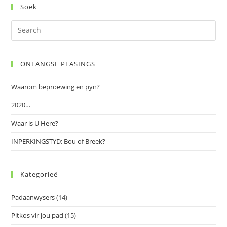
Soek
Pre
Es
to
ONLANGSE PLASINGS
clo
the
Waarom beproewing en pyn?
sea
pan
2020…
Waar is U Here?
INPERKINGSTYD: Bou of Breek?
Kategorieë
Padaanwysers
(14)
Pitkos vir jou pad
(15)