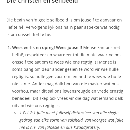
Die Christen en selfbeeld
Die begin van ‘n goeie selfbeeld is om jouself te aanvaar en
lief te hê. Vervolgens kyk ons na ‘n paar aspekte wat nodig
is om onsself lief te hê:
Wees eerlik en opreg! Wees jouself!
Mense kan ons net
liefhê, respekteer en waardeer tot die mate waartoe ons
onsself toelaat om te wees wie ons regtig is! Mense is
soms bang om deur ander gesien te word vir wie hulle
regtig is, so hulle gee voor om iemand te wees wie hulle
nie is nie. Ander mag dalk hou van die masker wat ons
voorhou, maar dit sal ons lewensreugde en vrede ernstig
benadeel. Dit skep ook vrees vir die dag wat iemand dalk
uitvind wie ons regtig is.
1 Pet 2:1 Julle moet julleself distansieer van alle slegte
gedrag, van elke vorm van valsheid, van voorgee wat julle
nie is nie, van jaloesie en alle kwaadpratery.