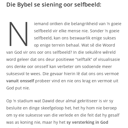
Die Bybel se siening oor selfbeeld:
N
iemand ontken die belangrikheid van ‘n goeie
selfbeeld vir elke mense nie. Sonder ‘n goeie
selfbeeld, kan ons beswaarlik enige sukses
op enige terrein behaal. Wat sê die Woord
van God vir ons oor ons selfbeeld? In die sekulêre wêreld
word geleer dat ons deur positiewe “selftalk” of visualisasie
ons denke oor onsself kan verbeter om sodoende meer
suksesvol te wees. Die gevaar hierin lê dat ons ons vermoë
vanuit onsself
probeer vind en nie ons krag en vermoë uit
God put nie.
Op ‘n stadium wat Dawid deur almal gekritiseer is vir sy
besluite en dinge skeefgeloop het, het hy hom nie beroep
om sy eie suksesse van die verlede en die feit dat hy gesalf
was as koning nie, maar hy het
sy versterking in God