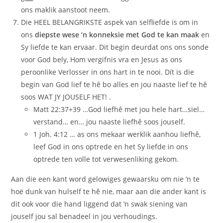
ons maklik aanstoot neem.
Die HEEL BELANGRIKSTE aspek van selfliefde is om in
ons
diepste wese ‘n konneksie met God te kan maak
en
Sy liefde te kan ervaar. Dit begin deurdat ons ons sonde
voor God bely, Hom vergifnis vra en Jesus as ons
peroonlike Verlosser in ons hart in te nooi. Dít is die
begin van God lief te hê bo alles en jou naaste lief te hê
soos WAT JY JOUSELF HET! .
Matt 22:37+39 …God liefhê met jou hele hart…siel…
verstand… en… jou naaste liefhê soos jouself.
1 Joh. 4:12 … as ons mekaar werklik aanhou liefhê,
leef God in ons optrede en het Sy liefde in ons
optrede ten volle tot verwesenliking gekom.
Aan die een kant word gelowiges gewaarsku om nie ’n te
hoë dunk van hulself te hê nie, maar aan die ander kant is
dit ook voor die hand liggend dat ’n swak siening van
jouself jou sal benadeel in jou verhoudings.