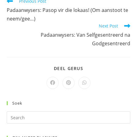
Read
Previous Post
more
Padaanwysers: Pasop vir die lokaas! (Om aanstoot te
articles
neem/gee…)
Next Post
Padaanwysers: Van Selfgesentreerd na
Godgesentreerd
SHARE
DEEL GERUS
THIS
CONTENT
Opens
Opens
Opens
in
in
in
a
a
a
new
new
new
window
window
window
Soek
Pre
Es
to