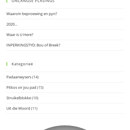
ONLANGSE PLASINGS
clo
the
Waarom beproewing en pyn?
sea
pan
2020…
Waar is U Here?
INPERKINGSTYD: Bou of Breek?
Kategorieë
Padaanwysers
(14)
Pitkos vir jou pad
(15)
Struikelblokke
(10)
Uit die Woord
(11)