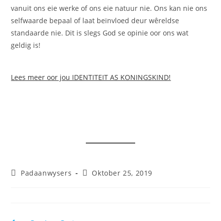
vanuit ons eie werke of ons eie natuur nie. Ons kan nie ons
selfwaarde bepaal of laat beïnvloed deur wêreldse
standaarde nie. Dit is slegs God se opinie oor ons wat
geldig is!
Lees meer oor jou IDENTITEIT AS KONINGSKIND!
Post
Post
Padaanwysers
Oktober 25, 2019
category:
published: