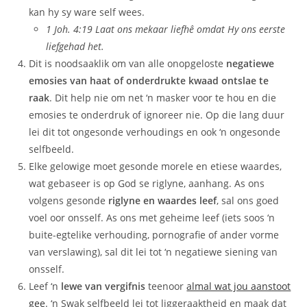
kan hy sy ware self wees.
1 Joh. 4:19 Laat ons mekaar liefhê omdat Hy ons eerste
liefgehad het.
Dit is noodsaaklik om van alle onopgeloste
negatiewe
emosies van haat of onderdrukte kwaad ontslae te
raak
. Dit help nie om net ‘n masker voor te hou en die
emosies te onderdruk of ignoreer nie. Op die lang duur
lei dit tot ongesonde verhoudings en ook ‘n ongesonde
selfbeeld.
Elke gelowige moet gesonde morele en etiese waardes,
wat gebaseer is op God se riglyne, aanhang. As ons
volgens gesonde
riglyne en waardes leef
, sal ons goed
voel oor onsself. As ons met geheime leef (iets soos ‘n
buite-egtelike verhouding, pornografie of ander vorme
van verslawing), sal dit lei tot ‘n negatiewe siening van
onsself.
Leef ‘n
lewe van vergifnis
teenoor
almal wat jou aanstoot
gee
. ‘n Swak selfbeeld lei tot liggeraaktheid en maak dat