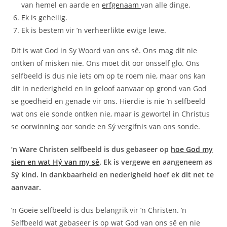
van hemel en aarde en
erfgenaam
van alle dinge.
Ek is geheilig.
Ek is bestem vir ’n verheerlikte ewige lewe.
Dit is wat God in Sy Woord van ons sê. Ons mag dit nie
ontken of misken nie. Ons moet dit oor onsself glo. Ons
selfbeeld is dus nie iets om op te roem nie, maar ons kan
dit in nederigheid en in geloof aanvaar op grond van God
se goedheid en genade vir ons. Hierdie is nie ’n selfbeeld
wat ons eie sonde ontken nie, maar is gewortel in Christus
se oorwinning oor sonde en Sý vergifnis van ons sonde.
’n Ware Christen selfbeeld is dus gebaseer op
hoe God my
sien en wat Hý van my sê
. Ek is vergewe en aangeneem as
Sý kind. In dankbaarheid en nederigheid hoef ek dit net te
aanvaar.
’n Goeie selfbeeld is dus belangrik vir ’n Christen. ’n
Selfbeeld wat gebaseer is op wat God van ons sê en nie