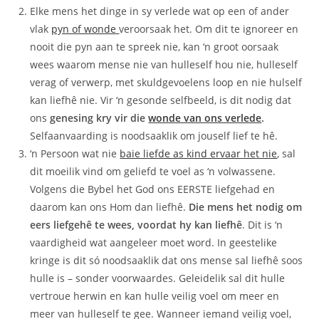
Elke mens het dinge in sy verlede wat op een of ander
vlak
pyn of wonde
veroorsaak het. Om dit te ignoreer en
nooit die pyn aan te spreek nie, kan ‘n groot oorsaak
wees waarom mense nie van hulleself hou nie, hulleself
verag of verwerp, met skuldgevoelens loop en nie hulself
kan liefhê nie. Vir ‘n gesonde selfbeeld, is dit nodig dat
ons
genesing kry vir die
wonde van ons verlede
.
Selfaanvaarding is noodsaaklik om jouself lief te hê.
‘n Persoon wat nie
baie liefde as kind ervaar het nie
, sal
dit moeilik vind om geliefd te voel as ‘n volwassene.
Volgens die Bybel het God ons EERSTE liefgehad en
daarom kan ons Hom dan liefhê.
Die mens het nodig om
eers liefgehê te wees, voordat hy kan liefhê
. Dit is ‘n
vaardigheid wat aangeleer moet word. In geestelike
kringe is dit só noodsaaklik dat ons mense sal liefhê soos
hulle is – sonder voorwaardes. Geleidelik sal dit hulle
vertroue herwin en kan hulle veilig voel om meer en
meer van hulleself te gee. Wanneer iemand veilig voel,