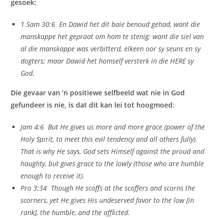
gesoek:
1 Sam 30:6 En Dawid het dit baie benoud gehad, want die
manskappe het gepraat om hom te stenig; want die siel van
al die manskappe was verbitterd, elkeen oor sy seuns en sy
dogters; maar Dawid het homself versterk in die HERE sy
God.
Die gevaar van ‘n positiewe selfbeeld wat nie in God
gefundeer is nie, is dat dit kan lei tot hoogmoed
:
Jam 4:6 But He gives us more and more grace (power of the
Holy Spirit, to meet this evil tendency and all others fully).
That is why He says, God sets Himself against the proud and
haughty, but gives grace to the lowly (those who are humble
enough to receive it).
Pro 3:34 Though He scoffs at the scoffers and scorns the
scorners, yet He gives His undeserved favor to the low [in
rank], the humble, and the afflicted.