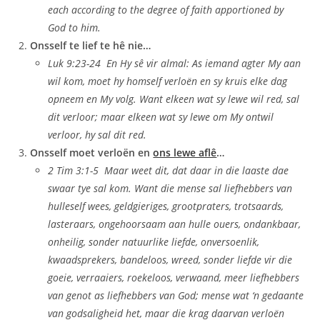
each according to the degree of faith apportioned by
God to him.
Onsself te lief te hê nie…
Luk 9:23-24 En Hy sê vir almal: As iemand agter My aan
wil kom, moet hy homself verloën en sy kruis elke dag
opneem en My volg. Want elkeen wat sy lewe wil red, sal
dit verloor; maar elkeen wat sy lewe om My ontwil
verloor, hy sal dit red.
Onsself moet verloën en
ons lewe aflê
…
2 Tim 3:1-5 Maar weet dit, dat daar in die laaste dae
swaar tye sal kom. Want die mense sal liefhebbers van
hulleself wees, geldgieriges, grootpraters, trotsaards,
lasteraars, ongehoorsaam aan hulle ouers, ondankbaar,
onheilig, sonder natuurlike liefde, onversoenlik,
kwaadsprekers, bandeloos, wreed, sonder liefde vir die
goeie, verraaiers, roekeloos, verwaand, meer liefhebbers
van genot as liefhebbers van God; mense wat ‘n gedaante
van godsaligheid het, maar die krag daarvan verloën